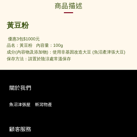
商品描述
黃豆粉
優惠3包$1000元
100g
品名：黃豆粉
內容量：
(
)
(
)
成分
內容物及添加物
：
使用非基因改造大豆
魚沼產津張大豆
保存方法：請置於陰涼處常溫保存
關於我們
魚沼津張屋 新潟物產
顧客服務