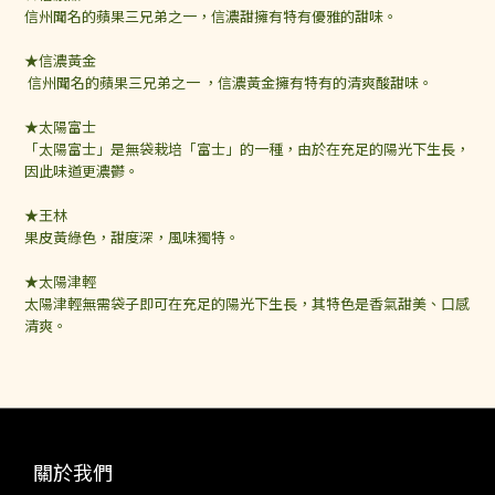
信州聞名的蘋果三兄弟之一，
信濃甜擁有特有優雅的甜味。
★信濃黃金
信州聞名的蘋果三兄弟之一 ，
信濃黃金擁有特有的清爽酸甜味。
★太陽富士
「太陽富士」是無袋栽培「富士」的一種，
由於在充足的陽光下生長，
因此味道更濃鬱。
★王林
果皮黃綠色，甜度深，風味獨特。
★太陽津輕
太陽津輕無需袋子即可在充足的陽光下生長，
其特色是香氣甜美、口感
清爽。
關於我們