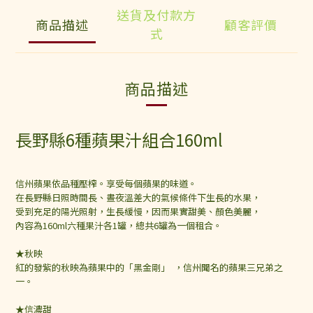
送貨及付款方
商品描述
顧客評價
式
商品描述
長野縣6種蘋果汁組合160ml
信州蘋果依品種壓榨。享受每個蘋果的味道。
在長野縣日照時間長、晝夜溫差大的氣候條件下生長的水果，
受到充足的陽光照射，生長緩慢，因而果實甜美、顏色美麗，
內容為160ml六種果汁各1罐，總共6罐為一個租合。
★秋映
紅的發紫的秋映為蘋果中的「黑金剛」 ，
信州聞名的蘋果三兄弟之
一。
★信濃甜