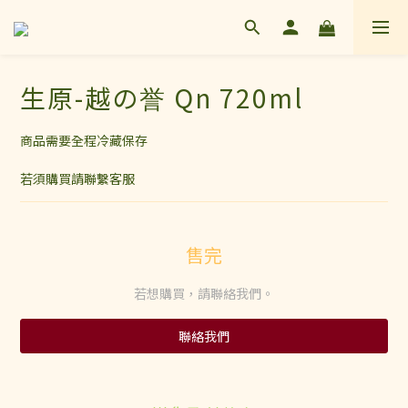
生原-越の誉 Qn 720ml
商品需要全程冷藏保存
若須購買請聯繫客服
售完
若想購買，請聯絡我們。
聯絡我們