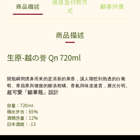
送貨及付款方
商品描述
顧客評價
式
商品描述
生原-越の誉 Qn 720ml
開瓶瞬間撲鼻而來的是清新的果香，讓人聯想到熟透的白葡
萄、青蘋果與微微的糖漬柑橘。香氣與味道連貫，層次分明。
超可愛「貓掌瓶」設計
容量：720ml
精米步合：65%
酒精含量：12%
日本酒度：-13