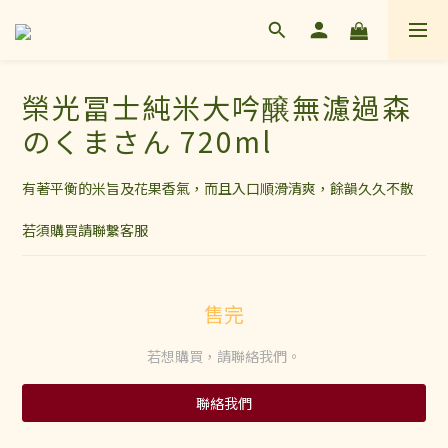
榮光冨士純米大吟醸無濾過森
のくまさん 720ml
有著平衡的米旨及花果香氣，而且入口順滑清爽，餘韻久久不散
若須購買請聯繫客服
售完
若想購買，請聯絡我們。
聯絡我們