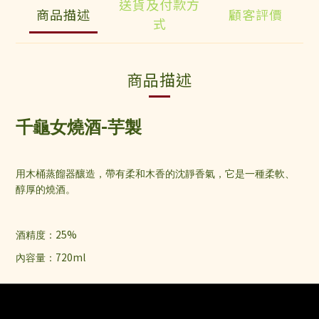
送貨及付款方
商品描述
顧客評價
式
商品描述
-
千龜女燒酒
芋製
用木桶蒸餾器釀造，帶有柔和木香的沈靜香氣，它是一種柔軟、
醇厚的燒酒。
25%
酒精度：
720ml
內容量：